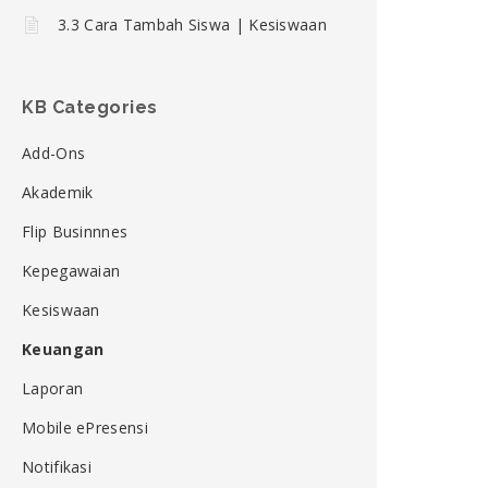
3.3 Cara Tambah Siswa | Kesiswaan
KB Categories
Add-Ons
Akademik
Flip Businnnes
Kepegawaian
Kesiswaan
Keuangan
Laporan
Mobile ePresensi
Notifikasi