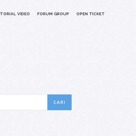
TORIAL VIDEO
FORUM GROUP
OPEN TICKET