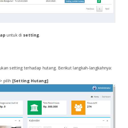
iap
untuk di
setting
.
ukan setting terhadap hutang. Berikut langkah-langkahnya:
> pilih
[Setting Hutang]