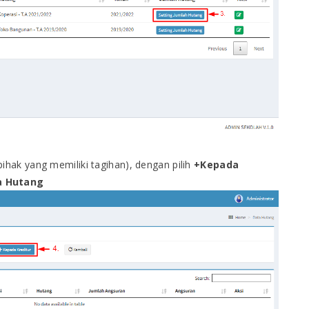
hak yang memiliki tagihan), dengan pilih
+Kepada
a Hutang