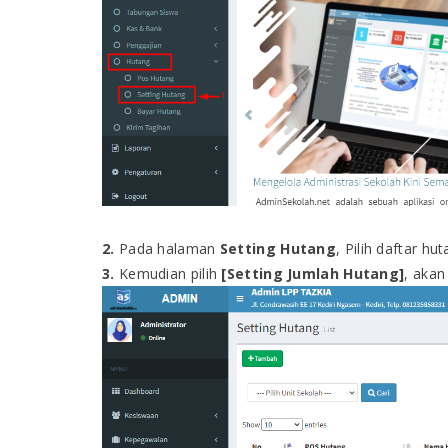
2.
Pada halaman
Setting Hutang
, Pilih daftar hu
3.
Kemudian pilih
[Setting Jumlah Hutang]
, aka