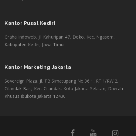
Kantor Pusat Kediri
Graha Indoweb, Jl. Kahuripan 47, Doko, Kec. Ngasem,
Kabupaten Kediri, Jawa Timur
Kantor Marketing Jakarta
Tim CS kami ada di sini untuk menjawab
pertanyaan Anda. Tanya kami apa saja!
Sovereign Plaza, Jl. TB Simatupang No.36 1, RT.1/RW.2,
Cilandak Bar., Kec. Cilandak, Kota Jakarta Selatan, Daerah
Khusus Ibukota Jakarta 12430
Amalia
Ticketing Support
Available
Kiki
Cs1