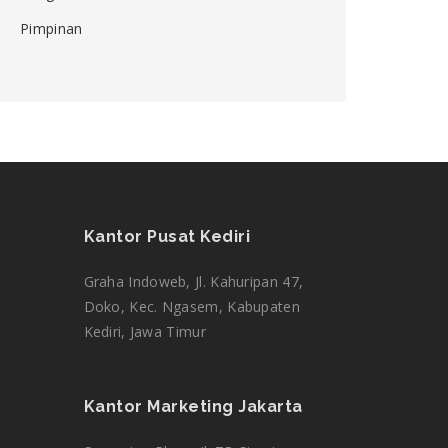
Pimpinan
Kantor Pusat Kediri
Graha Indoweb, Jl. Kahuripan 47,
Doko, Kec. Ngasem, Kabupaten
Tim CS kami ada di sini untuk menjawab
Kediri, Jawa Timur
pertanyaan Anda. Tanya kami apa saja!
Kantor Marketing Jakarta
Amalia
Ticketing Support