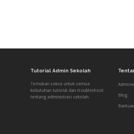
Tutorial Admin Sekolah
Tenta
Temukan solusi untuk semua
Admins
kebutuhan tutorial dan troubleshoot
Blog
tentang administrasi sekolah.
Bantua