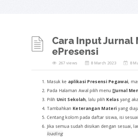
Cara Input Jurnal 
ePresensi
267 views
8 March 2023
8 M
Masuk ke
aplikasi Presensi Pegawai
, m
Pada Halaman Awal pilih menu
[Jurnal Me
Pilih
Unit Sekolah
, lalu pilih
Kelas
yang aka
Tambahkan
Keterangan Materi
yang diaj
Centang kolom pada daftar siswa, isi sesua
Jika semua sudah diisikan dengan sesuai, la
loading