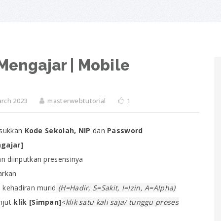
Mengajar | Mobile
arch 2023
masterwebtutorial
1
asukkan
Kode Sekolah, NIP
dan
Password
ngajar]
n diinputkan presensinya
arkan
i kehadiran murid
(H=Hadir, S=Sakit, I=Izin, A=Alpha)
njut
klik [Simpan]
<klik satu kali saja/ tunggu proses