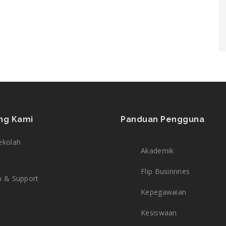
ng Kami
Panduan Pengguna
ekolah
Akademik
Flip Businnnes
n & Support
Kepegawaian
Kesiswaan