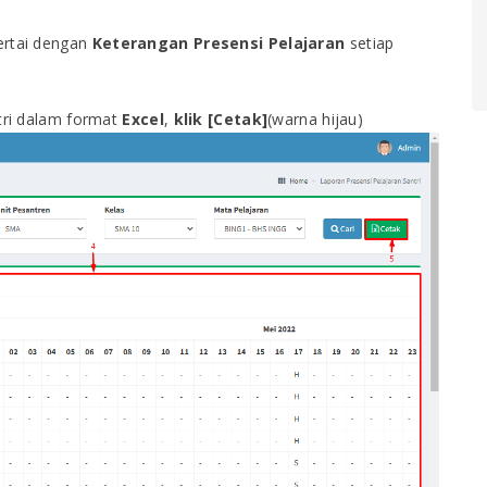
ertai dengan
Keterangan Presensi Pelajaran
setiap
ntri dalam format
Excel
,
klik [Cetak]
(warna hijau)