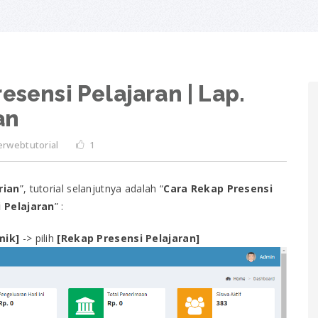
esensi Pelajaran | Lap.
an
rwebtutorial
1
rian
”, tutorial selanjutnya adalah “
Cara Rekap Presensi
 Pelajaran
” :
mik]
-> pilih
[Rekap Presensi Pelajaran]