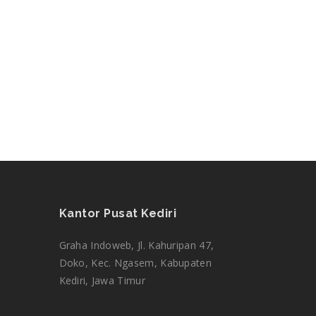
Kantor Pusat Kediri
Graha Indoweb, Jl. Kahuripan 47,
Doko, Kec. Ngasem, Kabupaten
Tim CS kami ada di sini untuk menjawab
Kediri, Jawa Timur
pertanyaan Anda. Tanya kami apa saja!