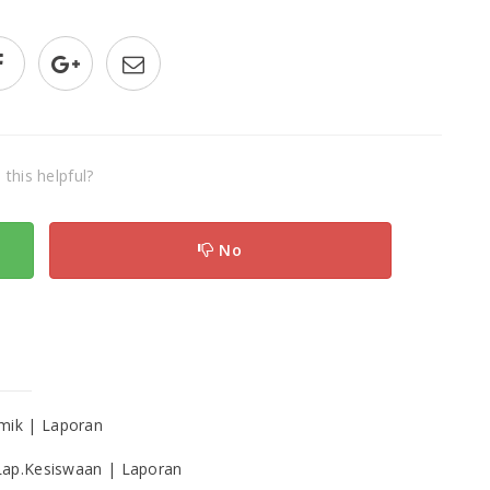
this helpful?
No
emik | Laporan
 Lap.Kesiswaan | Laporan