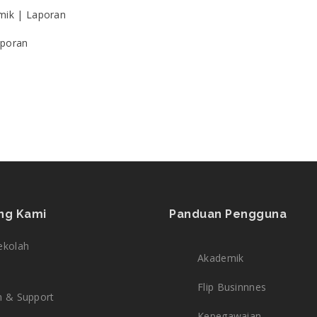
emik | Laporan
aporan
ng Kami
Panduan Pengguna
ekolah
Akademik
Flip Businnnes
n & Support
Kepegawaian