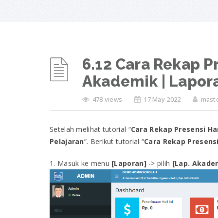
6.12 Cara Rekap Pr
Akademik | Lapor
478 views
17 May 2022
maste
Setelah melihat tutorial “
Cara Rekap Presensi Ha
Pelajaran
”. Berikut tutorial “
Cara Rekap Presensi
1. Masuk ke menu
[Laporan]
-> pilih
[Lap. Akade