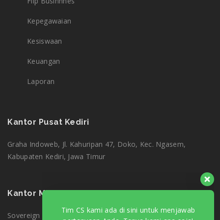
Flip Businnnes
Kepegawaian
Kesiswaan
Keuangan
Laporan
Kantor Pusat Kediri
Graha Indoweb, Jl. Kahuripan 47, Doko, Kec. Ngasem,
Tim CS kami ada di sini untuk menjawab
Kabupaten Kediri, Jawa Timur
pertanyaan Anda. Tanya kami apa saja!
Kantor Marketing Jakarta
Amalia
Ticketing Support
Sovereign Plaza, Jl. TB Simatupang No.36 1, RT.1/RW.2,